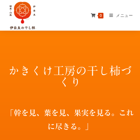
メニュー
0
かきくけ工房の干し柿づ
くり
「幹を見、葉を見、果実を見る。これ
に尽きる。」