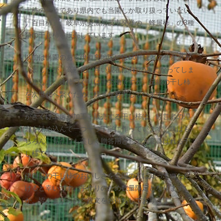
士柿の一種であり県内でも当園しか取り扱っていない
「百目柿」、岐阜県美濃加茂市発祥の「蜂屋柿」の3種
類の干し柿を販売しています。
以前は当園のある伊自良地区には60軒ほどの生産者が
いましたが、高齢化に伴い現在は4軒のみになってしま
いました。連柿づくりは重労働ですが、伝統の干し柿
を次世代へ繋ぐために様々な努力しています。
かきくけ工房が加工・販売する干し柿は、経営者の理
念を詰め込んで一つ一つ丁寧に作っています。味はも
ちろん、見た目も美しく贈答用として大変喜ばれる干
し柿です。
伊自良の干し柿のおいしさを全国の方に知っていただ
けると幸いです。手作りのため数量限定となります
が、皆さまからのご注文をお待ちしております。