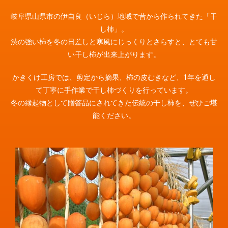
岐阜県山県市の伊自良（いじら）地域で昔から作られてきた「干
し柿」。
渋の強い柿を冬の日差しと寒風にじっくりとさらすと、とても甘
い干し柿が出来上がります。
かきくけ工房では、剪定から摘果、柿の皮むきなど、1年を通し
て丁寧に手作業で干し柿づくりを行っています。
冬の縁起物として贈答品にされてきた伝統の干し柿を、ぜひご堪
能ください。