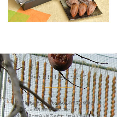
かきくけ工房について
昭和50年代後半から先代が始めた柿農園を継承し、現
在は2代目が柿農園事業を営んでいます。
岐阜県山県市伊自良地区名産の「伊自良大実柿」、富