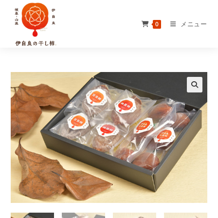
コ
ン
メニュー
0
テ
ン
ツ
へ
ス
キ
ッ
プ